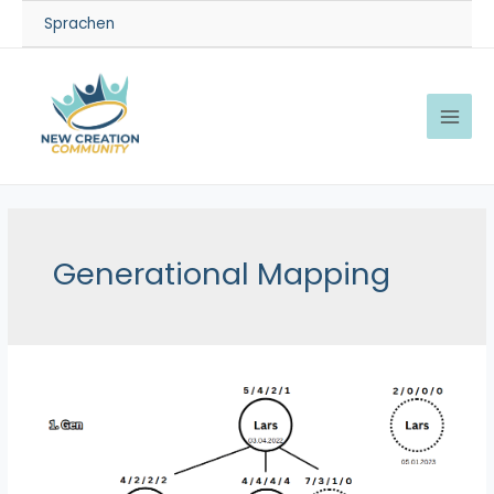
Zum
Sprachen
Inhalt
springen
MAI
MEN
Generational Mapping