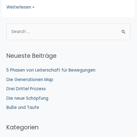
Die
Weiterlesen »
Generationen
Map
S
u
c
h
Neueste Beiträge
e
n
5 Phasen von Leiterschaft für Bewegungen
n
Die Generationen Map
a
Drei Drittel Prozess
c
Die neue Schöpfung
h
Buße und Taufe
:
Kategorien