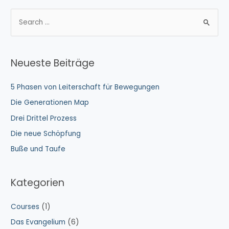
Gemeinschaft
S
mit
u
Gott
c
h
Neueste Beiträge
e
n
5 Phasen von Leiterschaft für Bewegungen
n
Die Generationen Map
a
Drei Drittel Prozess
c
Die neue Schöpfung
h
Buße und Taufe
:
Kategorien
Courses
(1)
Das Evangelium
(6)